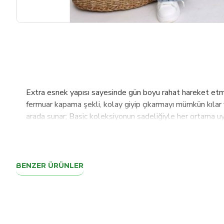
Extra esnek yapısı sayesinde gün boyu rahat hareket etme 
fermuar kapama şekli, kolay giyip çıkarmayı mümkün kılar 
arada sunar; Basic koleksiyonun sadeliğiyle her ortama uyu
Denim materyali dayanıklılığı ve şıklığıyla ön plana çıkar
yapmaz; Regular boy kesimi ile vücut hatlarını saran ancak
sağlar;
BENZER ÜRÜNLER