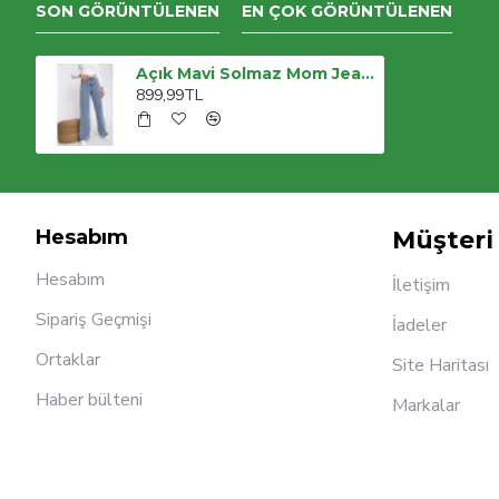
SON GÖRÜNTÜLENEN
EN ÇOK GÖRÜNTÜLENEN
Açık Mavi Solmaz Mom Jean Kadın Boyfriend Yüksek Bel Power Likra Pantolon
899,99TL
Hesabım
Müşteri 
Hesabım
İletişim
Sipariş Geçmişi
İadeler
Ortaklar
Site Haritası
Haber bülteni
Markalar