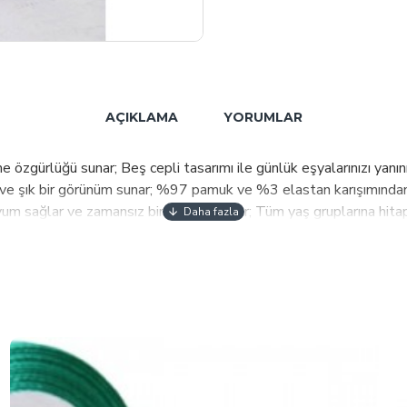
AÇIKLAMA
YORUMLAR
özgürlüğü sunar; Beş cepli tasarımı ile günlük eşyalarınızı yanın
ve şık bir görünüm sunar; %97 pamuk ve %3 elastan karışımından o
m sağlar ve zamansız bir stil oluşturur; Tüm yaş gruplarına hitap 
; uzun süreli kullanım için idealdir; Type 1 yıkama talimatına uygu
 sıkıştırmayan bir yapıya sahiptir; Düz deseni sayesinde kolayca k