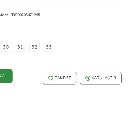
Model:
TYC00705471295
30
31
32
33
N AL
TAKIP ET
KARŞILAŞTIR