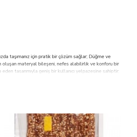
ızda taşımanız için pratik bir çözüm sağlar; Düğme ve
luşan materyal bileşeni, nefes alabilirlik ve konforu bir
eden tasarımıyla geniş bir kullanıcı yelpazesine sahiptir;
n şekilde bakım yapıldığında formunu korur ve renk solması
ombinlenebilir ve farklı üst giyim parçalarıyla uyum