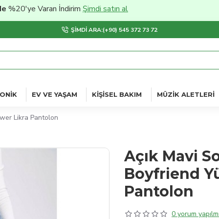
'ye Varan İndirim
Şimdi satın al
ŞIMDI ARA:(+90) 545 372 73 72
ONIK
EV VE YAŞAM
KIŞISEL BAKIM
MÜZIK ALETLERI
wer Likra Pantolon
Açık Mavi S
Boyfriend Y
Pantolon
0 yorum yapılmı