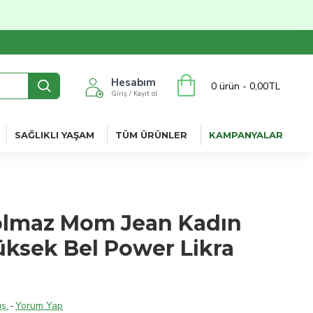
Hesabım
0 ürün - 0,00TL
Giriş / Kayıt ol
SAĞLIKLI YAŞAM
TÜM ÜRÜNLER
KAMPANYALAR
olmaz Mom Jean Kadın
üksek Bel Power Likra
ş.
-
Yorum Yap