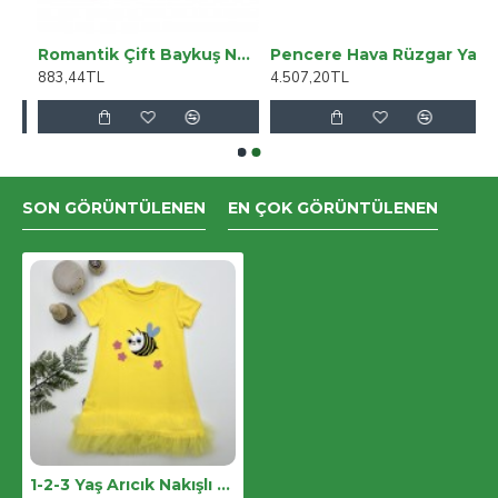
pmayan 3 Kişilik 1 Adet Büyük Kanepe Örtüsü
Romantik Çift Baykuş Nakışlı %100 Cotton Antibakteriyel 5li Zıbın Takımı Hastane Çıkışı
Pencere Hava Rüzgar Yalıtım Filmi 3*9 Metre
883,44TL
4.507,20TL
SON GÖRÜNTÜLENEN
EN ÇOK GÖRÜNTÜLENEN
1-2-3 Yaş Arıcık Nakışlı Eteği Fırfırlı Jile Kız Çocuk Elbisesi