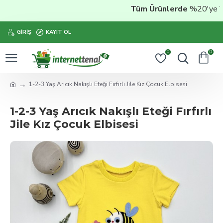
Tüm Ürünlerde
%20'ye Vara
GIRIŞ
KAYIT OL
0
0
1-2-3 Yaş Arıcık Nakışlı Eteği Fırfırlı Jile Kız Çocuk Elbisesi
1-2-3 Yaş Arıcık Nakışlı Eteği Fırfırlı
Jile Kız Çocuk Elbisesi