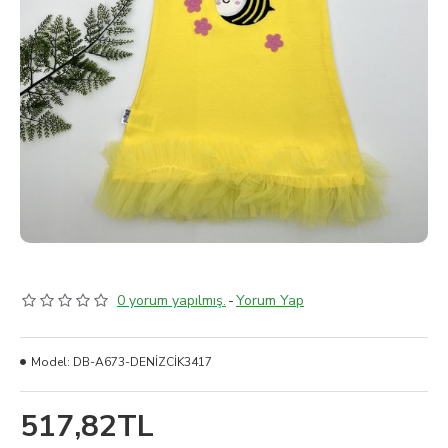
0 yorum yapılmış.
-
Yorum Yap
Model:
DB-A673-DENİZCİK3417
517,82TL