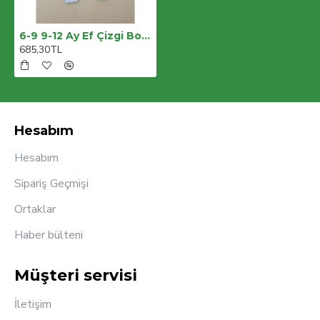
6-9 9-12 Ay Ef Çizgi Boy Fermuarlı Hayvanlar Alemi Nakışlı Kapşonlu Kız Erkek Bebek Tulumu
685,30TL
Hesabım
Hesabım
Sipariş Geçmişi
Ortaklar
Haber bülteni
Müşteri servisi
İletişim