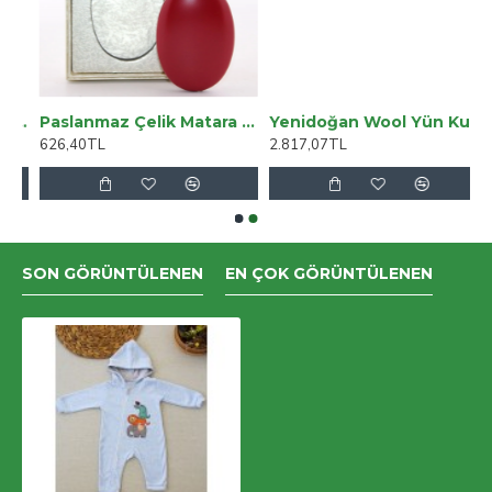
Uyumlu Deri Kordon 42-44-45mm DE5 Siyah
Paslanmaz Çelik Matara Alk2246
Yenidoğan Wool Yün Kumaş Taç Nakışlı Güpür Duvaklı Fiyonk Prizma Taş Unisex Kundak Bebek Battaniyesi
626,40TL
2.817,07TL
SON GÖRÜNTÜLENEN
EN ÇOK GÖRÜNTÜLENEN