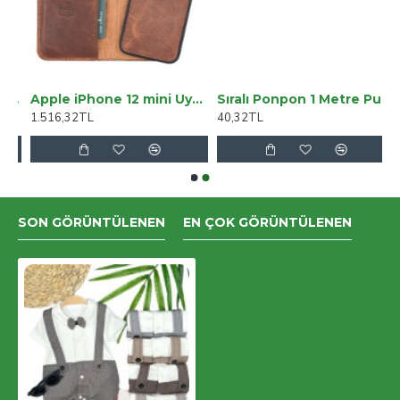
alı Yüksek Bel Salaş Paça Salaş Pantolon Palazzo
Apple iPhone 12 mini Uyumlu Deri Cüzdanlı Kılıf G2 Antik Kahve
Sıralı Ponpon 1 Metre Pudra
1.516,32TL
40,32TL
SON GÖRÜNTÜLENEN
EN ÇOK GÖRÜNTÜLENEN