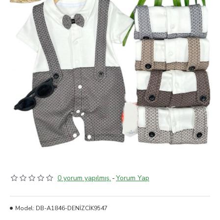
0 yorum yapılmış.
-
Yorum Yap
Model:
DB-A1846-DENİZCİK9547