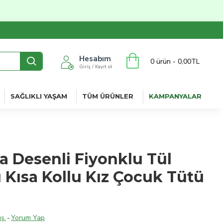
Hesabım
0 ürün - 0,00TL
Giriş / Kayıt ol
SAĞLIKLI YAŞAM
TÜM ÜRÜNLER
KAMPANYALAR
sa Desenli Fiyonklu Tül
lı Kısa Kollu Kız Çocuk Tütü
ş.
-
Yorum Yap