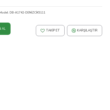
Model:
DB-A1742-DENİZCİK5111
N AL
TAKIP ET
KARŞILAŞTIR