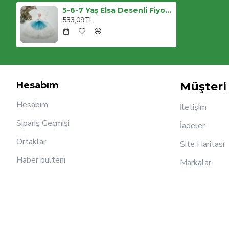
5-6-7 Yaş Elsa Desenli Fiyonklu Tül Etekli Astarlı Kısa Kollu Kız Çocuk Tütü Elbise
533,09TL
Hesabım
Müşteri 
Hesabım
İletişim
Sipariş Geçmişi
İadeler
Ortaklar
Site Haritası
Haber bülteni
Markalar