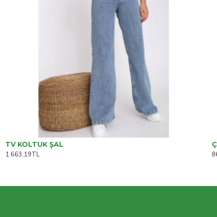
TV KOLTUK ŞAL
Ç
1.663,19TL
8