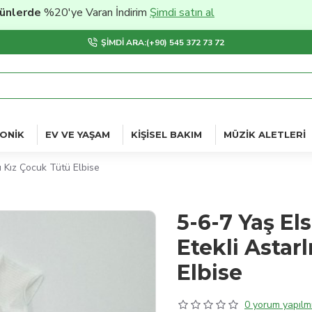
de
%20'ye Varan İndirim
Şimdi satın al
ŞIMDI ARA:(+90) 545 372 73 72
ONIK
EV VE YAŞAM
KIŞISEL BAKIM
MÜZIK ALETLERI
u Kız Çocuk Tütü Elbise
5-6-7 Yaş El
Etekli Astar
Elbise
0 yorum yapılmı