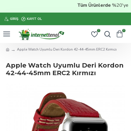
Tüm Ürünlerde
%20'ye Var
GIRIŞ
KAYIT OL
0
0
Apple Watch Uyumlu Deri Kordon 42-44-45mm ERC2 Kırmızı
Apple Watch Uyumlu Deri Kordon
42-44-45mm ERC2 Kırmızı