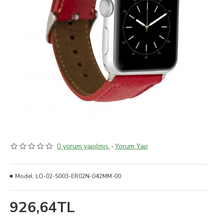
0 yorum yapılmış.
-
Yorum Yap
Model:
LO-02-S003-ER02N-042MM-00
926,64TL