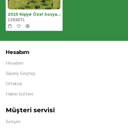
2025 Kişiye Özel Sosyal Medya Takvimi - Özel Günlerle Dolu Eğlenceli Duvar Afişi Zeytin
129,60TL
Hesabım
Hesabım
Sipariş Geçmişi
Ortaklar
Haber bülteni
Müşteri servisi
İletişim