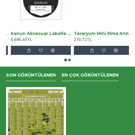
yumlu Deri Kordon 42-44-45mm NM3-AS3 Kahve
Kanun Aksesuar Labella Takım LB-K100C
Teraryum Mini Elma Annem Seni Çok Seviyorum Yazılı Hediye
6.686,40TL
270,72TL
SON GÖRÜNTÜLENEN
EN ÇOK GÖRÜNTÜLENEN