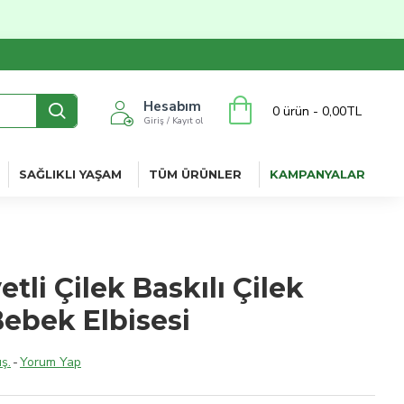
Hesabım
0 ürün - 0,00TL
Giriş / Kayıt ol
SAĞLIKLI YAŞAM
TÜM ÜRÜNLER
KAMPANYALAR
etli Çilek Baskılı Çilek
Bebek Elbisesi
ş.
-
Yorum Yap