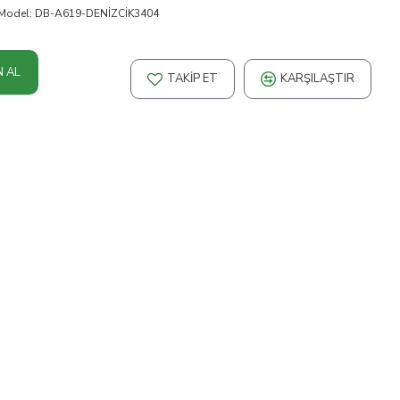
Model:
DB-A619-DENİZCİK3404
N AL
TAKIP ET
KARŞILAŞTIR