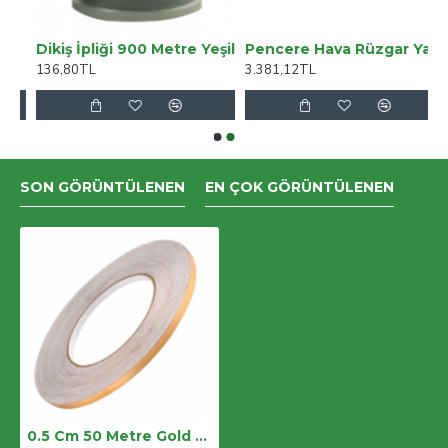
a Cepsiz Model Kargo Jeans
Dikiş İpliği 900 Metre Yeşil
Pencere Hava Rüzgar Yalıtım Filmi 3*6 Metre
136,80TL
3.381,12TL
SON GÖRÜNTÜLENEN
EN ÇOK GÖRÜNTÜLENEN
0.5 Cm 50 Metre Gold Fayans Arası Şerit Bant