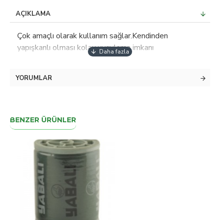
AÇIKLAMA
Çok amaçlı olarak kullanım sağlar.Kendinden
yapışkanlı olması kolay uygulama imkanı
sağlamaktadır.Duvarlar ve karo zeminler için
uygundur.Kullanım AlanlarıDuvarlar ve karo zeminler
YORUMLAR
için uygundur.Paket İçeriği: 1 x 0.5 cm 50 Metre Gold
Fayans Arası Şerit BantGenişlik: 0,5 cmUzunluk: 50
metre
BENZER ÜRÜNLER