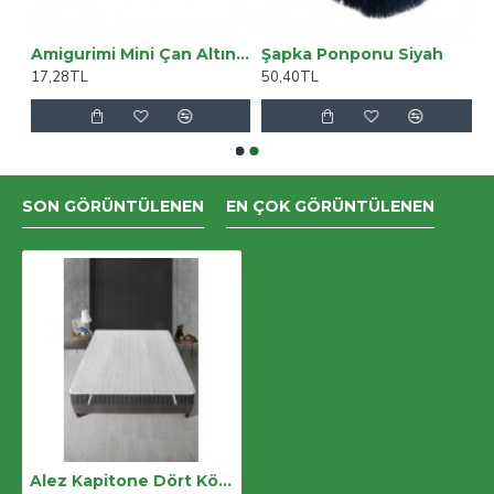
Sandalye ESB (Deri) (4 Adet) - Beyaz
Amigurimi Mini Çan Altın Renk Çan 5li
Şapka Ponponu Siyah
17,28TL
50,40TL
SON GÖRÜNTÜLENEN
EN ÇOK GÖRÜNTÜLENEN
Alez Kapitone Dört Köşe Lastik Yatak Koruyucu 160*200 Cm