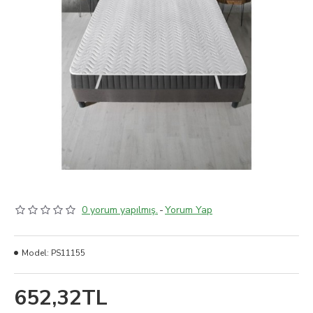
0 yorum yapılmış.
-
Yorum Yap
Model:
PS11155
652,32TL