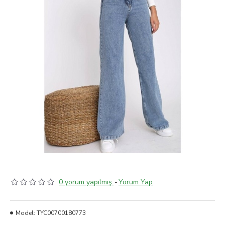
0 yorum yapılmış.
-
Yorum Yap
Model:
TYC00700180773