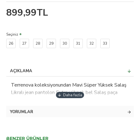
899,99TL
Seçiniz
26
27
28
29
30
31
32
33
AÇIKLAMA
Terrenova koleksiyonundan Mavi Süper Yüksek Salaş
Likralı jean pantolon Extra yüksek bel Salaş paça
model ölçüleri: Boy: 179 cm bel: 61 cm göğüs: 88 cm
kalça: 89 cm model üzerindeki ürün bedeni jeanler için,
YORUMLAR
bel: 36 boy: 34 diğer ürünlerde: S ;
BENZER ÜRÜNLER