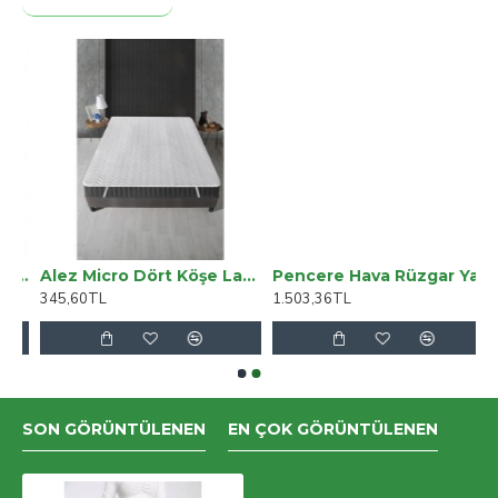
küm Ayak İkili Fayton BY-231
Alez Micro Dört Köşe Lastik Yatak Koruyucu 160*200 Cm
Pencere Hava Rüzgar Yalıtım Filmi 2*2 Metre
345,60TL
1.503,36TL
SON GÖRÜNTÜLENEN
EN ÇOK GÖRÜNTÜLENEN