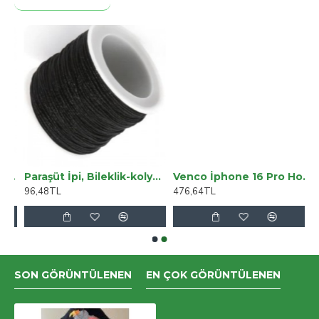
ro Uyumlu Deri Kılıf Juni ERC13 Mor
Paraşüt İpi, Bileklik-kolye Örgü İpi 1 Mm 50 Metre Siyah
Venco İphone 16 Pro Home Magsafe Kapak - Titan Gri
96,48TL
476,64TL
SON GÖRÜNTÜLENEN
EN ÇOK GÖRÜNTÜLENEN