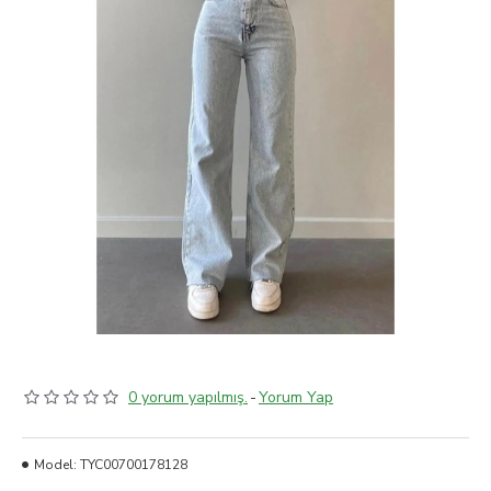
0 yorum yapılmış.
-
Yorum Yap
Model:
TYC00700178128