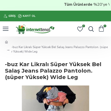
Tüm Ürünlerde
%20'ye Vara
GIRIŞ
KAYIT OL
0
0
-buz Kar Likralı Süper Yüksek Bel Salaş Jeans Palazzo Pantolon. (süpe
r Yüksek) Wide Leg
-buz Kar Likralı Süper Yüksek Bel
Salaş Jeans Palazzo Pantolon.
(süper Yüksek) Wide Leg