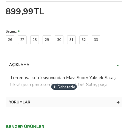
899,99TL
Seçiniz
26
27
28
29
30
31
32
33
AÇIKLAMA
Terrenova koleksiyonundan Mavi Süper Yüksek Salaş
Likralı jean pantolon Extra yüksek bel Salaş paça
model ölçüleri: Boy: 179 cm bel: 61 cm göğüs: 88 cm
kalça: 89 cm model üzerindeki ürün bedeni jeanler için,
YORUMLAR
bel: 36 boy: 34 diğer ürünlerde: S ;
BENZER ÜRÜNLER