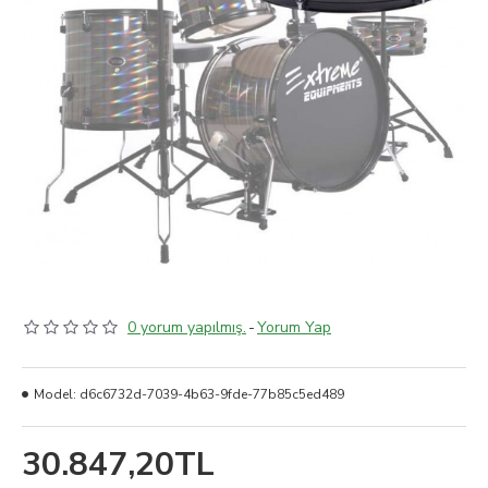
0 yorum yapılmış.
-
Yorum Yap
Model:
d6c6732d-7039-4b63-9fde-77b85c5ed489
30.847,20TL