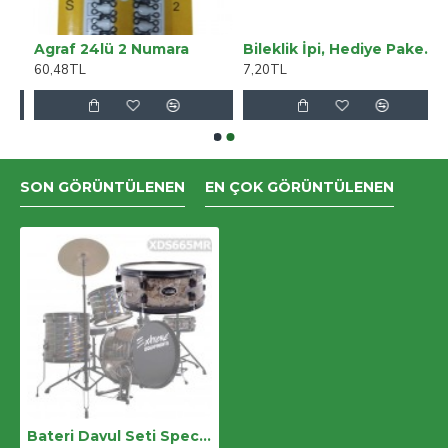
Yüksek Solmayan)
Agraf 24lü 2 Numara
Bileklik İpi, Hediye Paketleme İpi, Şans, Bereket, Aşk, Şifa, Güç 1 Mm Pamuk 1 Metre Fuşya
60,48TL
7,20TL
SON GÖRÜNTÜLENEN
EN ÇOK GÖRÜNTÜLENEN
Bateri Davul Seti Special XDS665MR