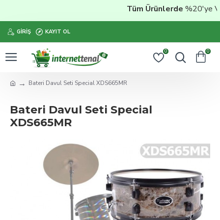
Tüm Ürünlerde
%20'ye Vara
GIRIŞ
KAYIT OL
0
0
Bateri Davul Seti Special XDS665MR
Bateri Davul Seti Special
XDS665MR