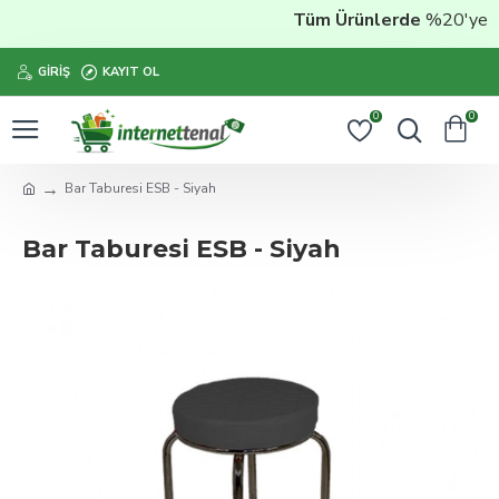
Tüm Ürünlerde
%20'ye Var
GIRIŞ
KAYIT OL
0
0
Bar Taburesi ESB - Siyah
Bar Taburesi ESB - Siyah