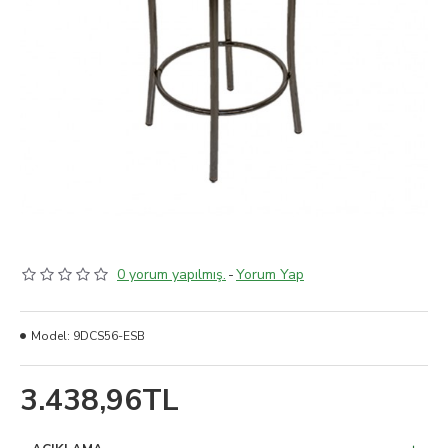
0 yorum yapılmış.
-
Yorum Yap
Model:
9DCS56-ESB
3.438,96TL