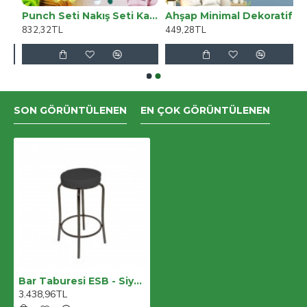
- Krem (4 Adet)
Punch Seti Nakış Seti Kasnaklı Kendin Yap Seti Seri 79
Ahşap Minimal Dekoratif Duvar Saati - 33x33 Cm İndigo
832,32TL
449,28TL
SON GÖRÜNTÜLENEN
EN ÇOK GÖRÜNTÜLENEN
Bar Taburesi ESB - Siyah
3.438,96TL