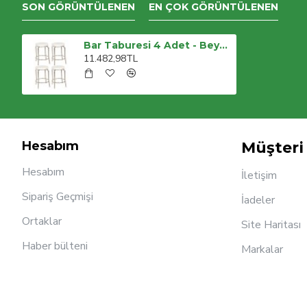
SON GÖRÜNTÜLENEN
EN ÇOK GÖRÜNTÜLENEN
Bar Taburesi 4 Adet - Beyaz
11.482,98TL
Hesabım
Müşteri 
Hesabım
İletişim
Sipariş Geçmişi
İadeler
Ortaklar
Site Haritası
Haber bülteni
Markalar