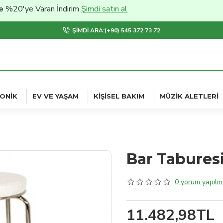
ye Varan İndirim
Şimdi satın al
ŞIMDI ARA:(+90) 545 372 73 72
ONIK
EV VE YAŞAM
KIŞISEL BAKIM
MÜZIK ALETLERI
Bar Taburesi
0 yorum yapılmı
11.482,98TL