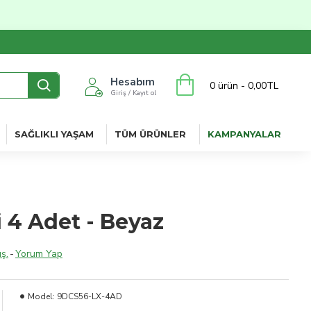
Hesabım
0 ürün - 0,00TL
Giriş / Kayıt ol
SAĞLIKLI YAŞAM
TÜM ÜRÜNLER
KAMPANYALAR
 4 Adet - Beyaz
ş.
-
Yorum Yap
Model:
9DCS56-LX-4AD