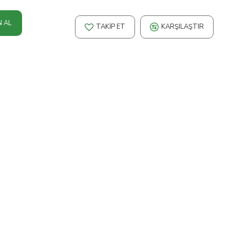
N AL
TAKIP ET
KARŞILAŞTIR