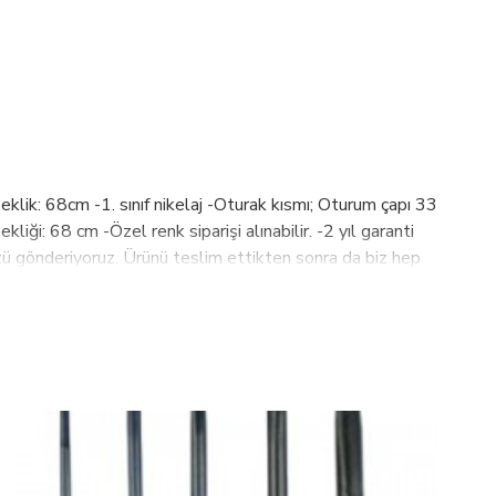
klik: 68cm -1. sınıf nikelaj -Oturak kısmı; Oturum çapı 33
ği: 68 cm -Özel renk siparişi alınabilir. -2 yıl garanti
zü gönderiyoruz. Ürünü teslim ettikten sonra da biz hep
çin çözüm sürecini hemen başlatır, en kısa sürede