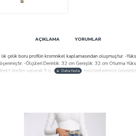
AÇIKLAMA
YORUMLAR
ık çelik boru profilin kromnikel kaplamasından oluşmuştur. -Yükse
enmiştir. -Ölçüleri:Derinlik: 32 cm Genişlik: 32 cm Oturma Yüksekli
irekt üretim yaparak 9 iş günü içinde siz müşterilerimize ürününü
ir durum olursa 14 gün içinde bize haber vermen yeterli. Senin i