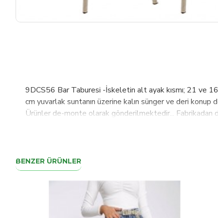
9DCS56 Bar Taburesi -İskeletin alt ayak kısmı; 21 ve 16 l
cm yuvarlak suntanın üzerine kalın sünger ve deri konup döş
Ürünler de-monte olarak gönderilmektedir... Fabrikadan d
yanındayız. Eğer teslimattan sonra seni memnun etmeyen b
memnuniyetini sağlarız.
BENZER ÜRÜNLER