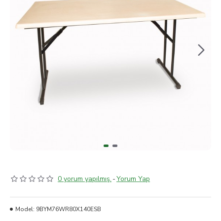
0 yorum yapılmış.
-
Yorum Yap
Model:
9BYM76WR80X140ESB