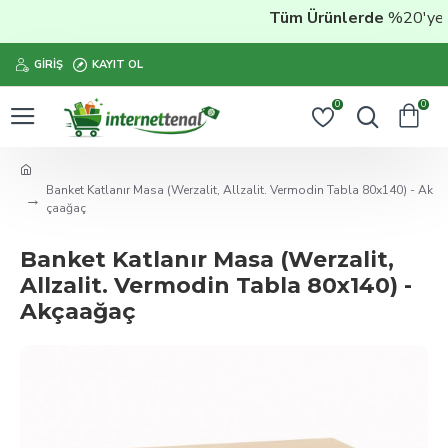
Tüm Ürünlerde
%20'ye Var
GIRIŞ
KAYIT OL
0
0
Banket Katlanır Masa (Werzalit, Allzalit. Vermodin Tabla 80x140) - Ak
çaağaç
Banket Katlanır Masa (Werzalit,
Allzalit. Vermodin Tabla 80x140) -
Akçaağaç