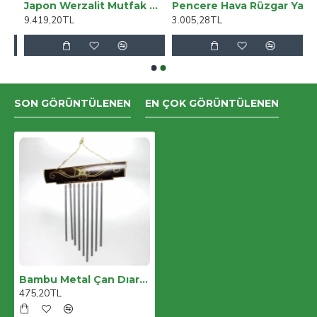
 Paça Kadın Denim Kot Jean
Japon Werzalit Mutfak Masası (70X120) - Akçaağaç
Pencere Hava Rüzgar Yalıtım Filmi 1*7 Metre
9.419,20TL
3.005,28TL
SON GÖRÜNTÜLENEN
EN ÇOK GÖRÜNTÜLENEN
Bambu Metal Çan Dıarta-23
475,20TL