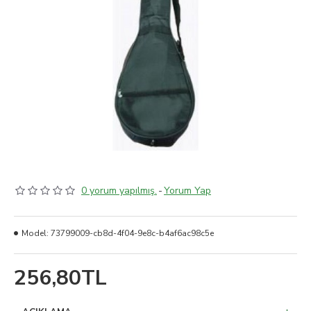
0 yorum yapılmış.
-
Yorum Yap
Model:
73799009-cb8d-4f04-9e8c-b4af6ac98c5e
256,80TL