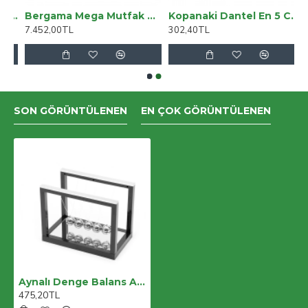
irTag Uyumlu Deri Anahtarlık Beta AA6 Kahve
Bergama Mega Mutfak Masası - Beyaz
Kopanaki Dantel En 5 Cm Badem Model Krem 5 Metre
7.452,00TL
302,40TL
SON GÖRÜNTÜLENEN
EN ÇOK GÖRÜNTÜLENEN
Aynalı Denge Balans Alk2519
475,20TL