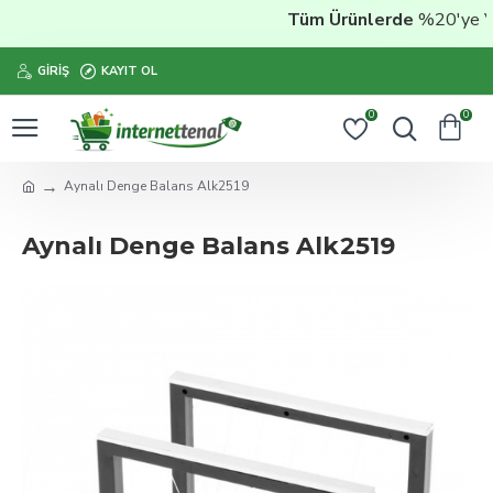
Tüm Ürünlerde
%20'ye Vara
GIRIŞ
KAYIT OL
0
0
Aynalı Denge Balans Alk2519
Aynalı Denge Balans Alk2519