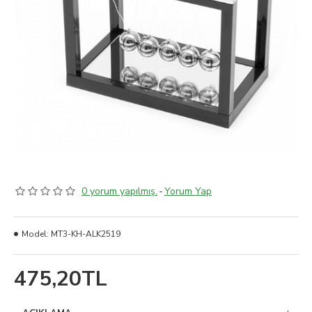
0 yorum yapılmış.
-
Yorum Yap
Model:
MT3-KH-ALK2519
475,20TL