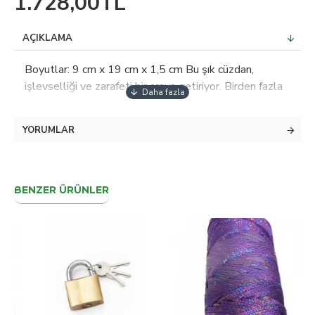
1.728,00TL
AÇIKLAMA
Boyutlar: 9 cm x 19 cm x 1,5 cm Bu şık cüzdan,
işlevselliği ve zarafeti bir araya getiriyor. Birden fazla
kart yuvası, bozuk para bölümü, gizli saklama alanı ve
telefon cebi bulunan bu cüzdan, rahatlık ve güvenlik
YORUMLAR
için tasarlandı. Manyetik çıtçıt ve kolay kavranan
tutma yeri tasarımını tamamlar. Özellikler: Birinci sınıf
hakiki deriden üretilmiştir.Önemli eşyalar için bolca
alanla 12 kart alır.Ekstra güvenlik için fermuarlı bozuk
BENZER ÜRÜNLER
para bölmesi.Fişler ve para için iki gizli saklama
alanı.Kolay erişim için telefona özel saklama
alanı.Güvenli sabitleme için manyetik kapatma.Rahat
taşıma için kullanımı kolay tutma yeri. Resimlerdeki
aksesuarlar fiyata dahil değildir. Bilgi verme amaçlı
kullanılmıştır. Kişiselleştirilmiş Deri Ürünleriyle
Tarzınızı Yansıtın! Sıradanlıktan uzak, özgün ve kişisel