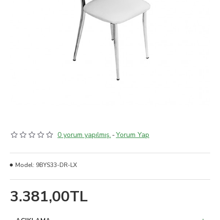
0 yorum yapılmış.
-
Yorum Yap
Model:
9BYS33-DR-LX
3.381,00TL