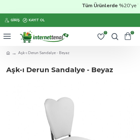
Tüm Ürünlerde
%20'ye Var
GIRIŞ
KAYIT OL
0
0
Aşk-ı Derun Sandalye - Beyaz
Aşk-ı Derun Sandalye - Beyaz