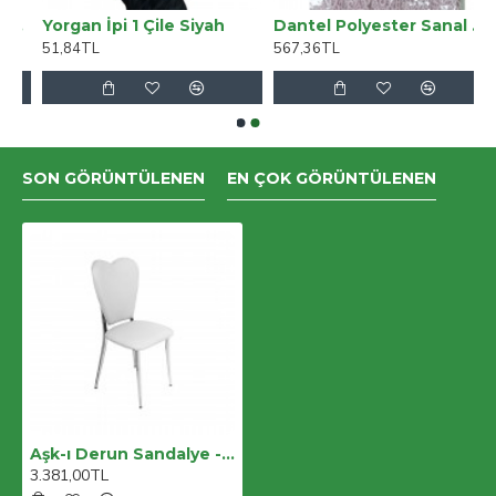
sek Bel Kot Pantolon
Yorgan İpi 1 Çile Siyah
Dantel Polyester Sanal Tül Bant Açık Pembe 15 Metre En 3 Cm On-1518-ap
51,84TL
567,36TL
SON GÖRÜNTÜLENEN
EN ÇOK GÖRÜNTÜLENEN
Aşk-ı Derun Sandalye - Beyaz
3.381,00TL