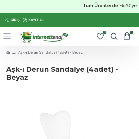
Tüm Ürünlerde
%20'ye Var
GIRIŞ
KAYIT OL
0
0
Aşk-ı Derun Sandalye (4adet) - Beyaz
Aşk-ı Derun Sandalye (4adet) -
Beyaz