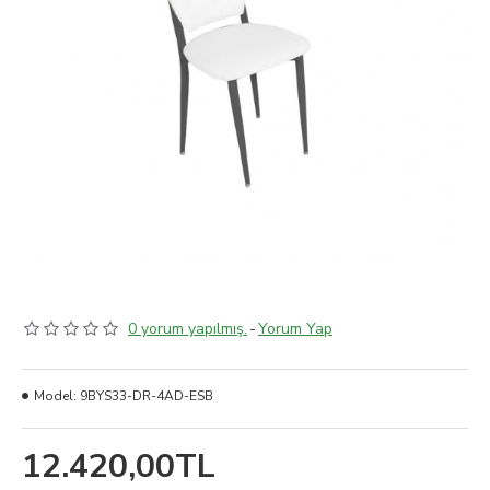
0 yorum yapılmış.
-
Yorum Yap
Model:
9BYS33-DR-4AD-ESB
12.420,00TL