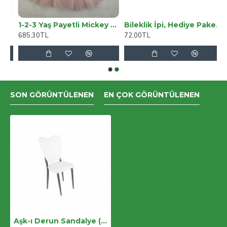
CH FL12 Sarı
1-2-3 Yaş Payetli Mickey Baskılı Brode Etekli Kız Bebek Elbisesi
Bileklik İpi, Hediye Paketleme İpi, Şans, Bereket, Aşk, Şifa, Güç 10 Mm Pamuk 10 Metre Yeşil
685,30TL
72,00TL
SON GÖRÜNTÜLENEN
EN ÇOK GÖRÜNTÜLENEN
Aşk-ı Derun Sandalye (4adet) - Beyaz