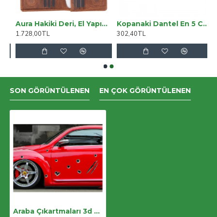
, Hakiki Deri, El Yapımı, Cüzdanlı Kılıf, Gölgeli Taba
Aura Hakiki Deri, El Yapımı, Telefon Bölmeli, Kadın Cüzdanı, Açık Kahve
Kopanaki Dantel En 5 Cm Badem Model Siyah 5 Metre
1.728,00TL
302,40TL
SON GÖRÜNTÜLENEN
EN ÇOK GÖRÜNTÜLENEN
Araba Çıkartmaları 3d Kurşun Delik Sticker