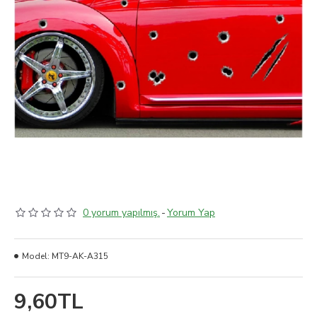
0 yorum yapılmış.
-
Yorum Yap
Model:
MT9-AK-A315
9,60TL