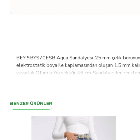
BEY 9BYS70ESB Aqua Sandalyesi-25 mm çelik borunun elek
elektrostatik boya ile kaplamasından oluşan 1.5 mm kalın
yuvarlak Oturma Yüksekliği: 46 cm-Sandalye deri renkleri: 
siz müşterilerimize ürününüzü gönderiyoruz.Ürünü teslim
haber vermen yeterli. Senin için çözüm sürecini hemen baş
BENZER ÜRÜNLER