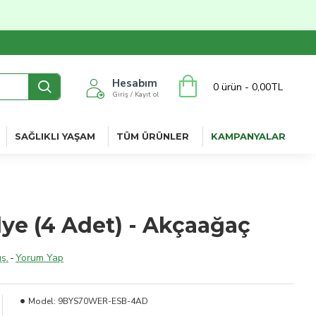
Hesabım
0 ürün - 0,00TL
Giriş / Kayıt ol
SAĞLIKLI YAŞAM
TÜM ÜRÜNLER
KAMPANYALAR
ye (4 Adet) - Akçaağaç
ş.
-
Yorum Yap
Model:
9BYS70WER-ESB-4AD