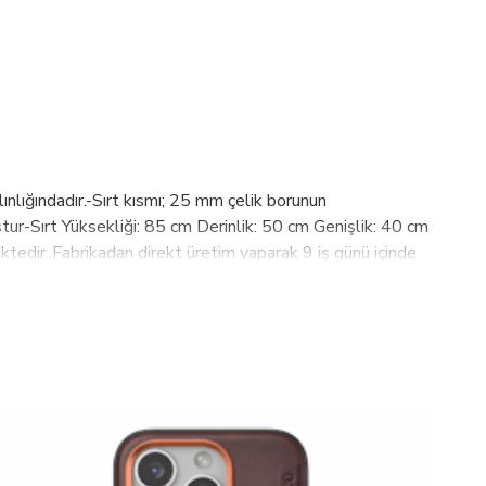
ığındadır.-Sırt kısmı; 25 mm çelik borunun
ur-Sırt Yüksekliği: 85 cm Derinlik: 50 cm Genişlik: 40 cm
ktedir..Fabrikadan direkt üretim yaparak 9 iş günü içinde
eni memnun etmeyen bir durum olursa 14 gün içindebize