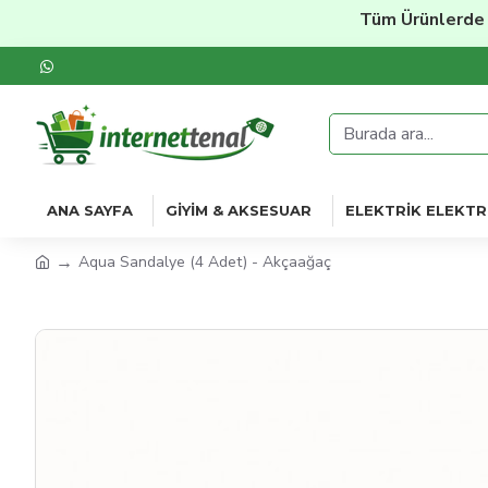
Tüm Ürünlerde
%20'y
ANA SAYFA
GIYIM & AKSESUAR
ELEKTRIK ELEKTR
Aqua Sandalye (4 Adet) - Akçaağaç