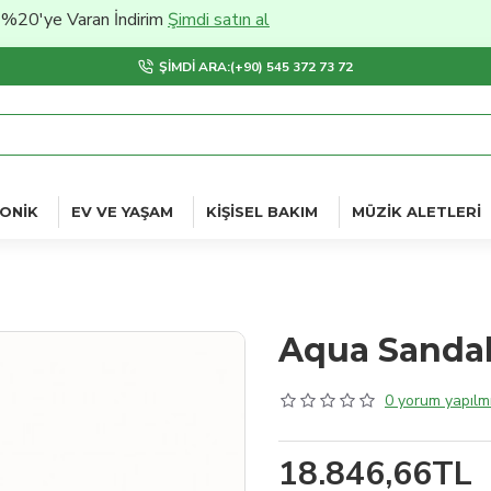
e Varan İndirim
Şimdi satın al
ŞIMDI ARA:(+90) 545 372 73 72
ONIK
EV VE YAŞAM
KIŞISEL BAKIM
MÜZIK ALETLERI
Aqua Sandal
0 yorum yapılmı
18.846,66TL