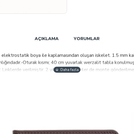
AÇIKLAMA
YORUMLAR
trostatik boya ile kaplamasından oluşan iskelet. 1.5 mm kalınl
lığındadır.-Oturak kısmı; 40 cm yuvarlak werzalit tabla konulmuşt
Linklerde verilmiştir. 2 yıl garanti.-Ürünler de monte gönderilme
 ettikten sonra da biz hep yanındayız. Eğer teslimattan sonra s
latır, en kısa sürede memnuniyetini sağlarız.