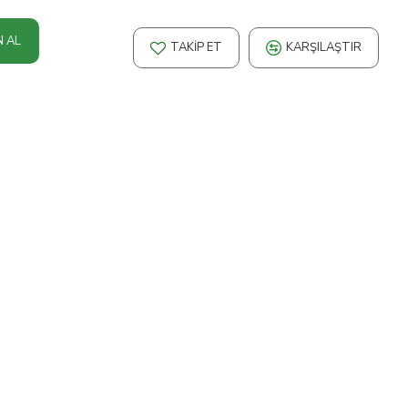
N AL
TAKIP ET
KARŞILAŞTIR