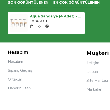
SON GÖRÜNTÜLENEN
EN ÇOK GÖRÜNTÜLENEN
Aqua Sandalye (4 Adet) - Akçaağaç
18.846,66TL
Hesabım
Müşteri 
Hesabım
İletişim
Sipariş Geçmişi
İadeler
Ortaklar
Site Haritası
Haber bülteni
Markalar