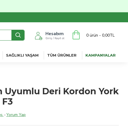
Hesabım
0 ürün - 0,00TL
Giriş / Kayıt ol
SAĞLIKLI YAŞAM
TÜM ÜRÜNLER
KAMPANYALAR
 Uyumlu Deri Kordon York
 F3
ş.
-
Yorum Yap