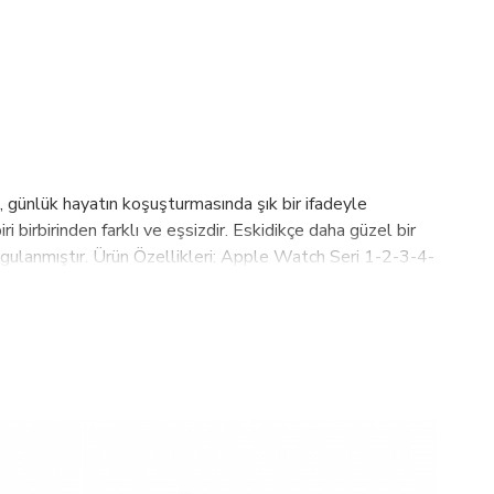
 günlük hayatın koşuşturmasında şık bir ifadeyle
ri birbirinden farklı ve eşsizdir. Eskidikçe daha güzel bir
 uygulanmıştır. Ürün Özellikleri: Apple Watch Seri 1-2-3-4-
akılabilir.Türkiyede üretilmiştir. "Adaptör ölçü veya
akkında :2003 yılından bu yana kazandığımız tecrübeyi,
tmaktayız. Bu hedefleri sağlayabilmek için için tasarım,
duğumuz PLM, Bouletta, Barchello, Burkley markalarımızla
riyle Almanya, Amerika, Rusya, İngiltere, Hollanda, İsveç,
 Hedefimiz 2023 yılına kadar 100 ülkede aktif olarak