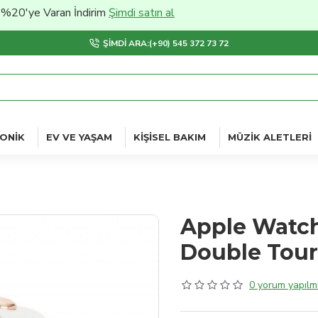
e Varan İndirim
Şimdi satın al
ŞIMDI ARA:(+90) 545 372 73 72
ONIK
EV VE YAŞAM
KIŞISEL BAKIM
MÜZIK ALETLERI
Apple Watch
Double Tour
0 yorum yapılmı