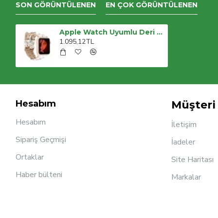
SON GÖRÜNTÜLENEN
EN ÇOK GÖRÜNTÜLENEN
Apple Watch Uyumlu Deri Kordon York Double Tour F3
1.095,12TL
Hesabım
Müşteri 
Hesabım
İletişim
Sipariş Geçmişi
İadeler
Ortaklar
Site Haritası
Haber bülteni
Markalar