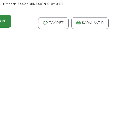
Model:
LO-02-YORK-F003N-010MM-RT
N AL
TAKIP ET
KARŞILAŞTIR