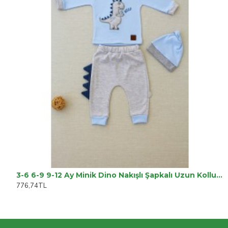
3-6 6-9 9-12 Ay Minik Dino Nakışlı Şapkalı Uzun Kollu Sweat 3lü Kız-erkek Bebek Takımı
776,74TL