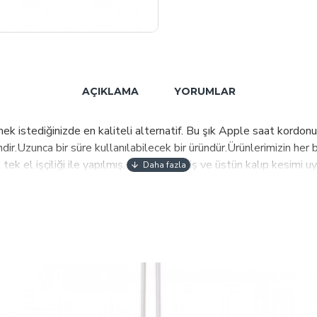
AÇIKLAMA
YORUMLAR
istediğinizde en kaliteli alternatif. Bu şık Apple saat kordonu,
dir.Uzunca bir süre kullanılabilecek bir üründür.Ürünlerimizin her bi
tek el işçiliği ile yapılmış, dekoratif dikiş ve üstün kalıp kesimi
ölçülerine uygundur.Kolayca çıkarılabilir ve saat mekanizmasına t
 bize mesaj ile ulaşabilirsiniz" Fiyata saat dahil değildir. PLM H
rünlerimize yansıtıp kalite ve müşteri memnuniyetini ön planda tu
bul edilebilir kalite-fiyat dengesinde planlanmaktadır.Sahip ol
Satış kanalları ile müşterilerimize ulaştırmaktayız. 2021 yılı itiba
evam etmekte 70 ülkeye ulaşmak için çalışmalarımız sürmektedir.