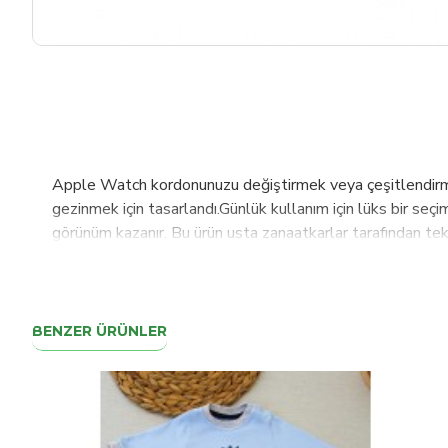
Apple Watch kordonunuzu değiştirmek veya çeşitlendirmek 
gezinmek için tasarlandı.Günlük kullanım için lüks bir seçim
görünüm kazanır. Bu ürün usta zanaatkarlar tarafından tek 
5-6-7-SE modeller ile uyumludur.125- 200 mm arası bilek 
toka-adaptör rengi değişikliği yapmak istediğiniz takdirde
dünyada değişen standartlar ve ihtiyaçlar doğrultusunda ü
üretim ve paketleme süreçlerinin tamamı güncel ve en ka
BENZER ÜRÜNLER
ürettiğimiz kumaş ve deri ürünlerimizi Dağıtıcı, Retail, E-
İsviçre, Fas başta olmak üzere 42 ülkede satışlarımız d
ürünlerimizi müşterilerimizin beğenisine sunmaktır.