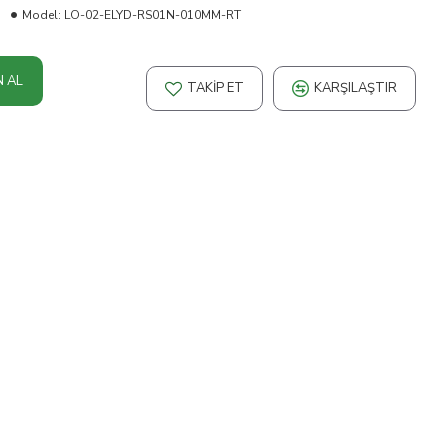
Model:
LO-02-ELYD-RS01N-010MM-RT
N AL
TAKIP ET
KARŞILAŞTIR