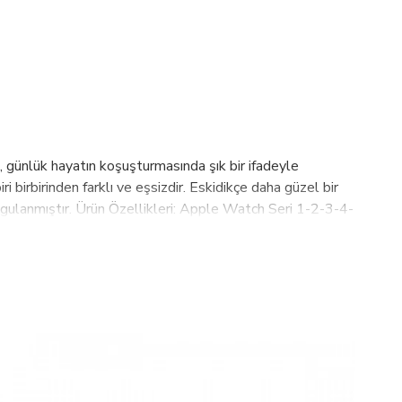
 günlük hayatın koşuşturmasında şık bir ifadeyle
ri birbirinden farklı ve eşsizdir. Eskidikçe daha güzel bir
 uygulanmıştır. Ürün Özellikleri: Apple Watch Seri 1-2-3-4-
akılabilir.Türkiyede üretilmiştir. "Adaptör ölçü veya
akkında :2003 yılından bu yana kazandığımız tecrübeyi,
tmaktayız. Bu hedefleri sağlayabilmek için için tasarım,
duğumuz PLM, Bouletta, Barchello, Burkley markalarımızla
riyle Almanya, Amerika, Rusya, İngiltere, Hollanda, İsveç,
 Hedefimiz 2023 yılına kadar 100 ülkede aktif olarak