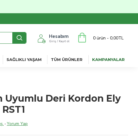
Hesabım
0 ürün - 0,00TL
Giriş / Kayıt ol
SAĞLIKLI YAŞAM
TÜM ÜRÜNLER
KAMPANYALAR
 Uyumlu Deri Kordon Ely
 RST1
ş.
-
Yorum Yap