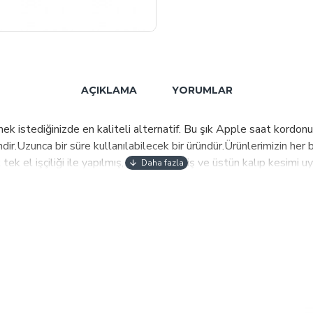
AÇIKLAMA
YORUMLAR
istediğinizde en kaliteli alternatif. Bu şık Apple saat kordonu,
dir.Uzunca bir süre kullanılabilecek bir üründür.Ürünlerimizin her bi
tek el işçiliği ile yapılmış, dekoratif dikiş ve üstün kalıp kesimi
ölçülerine uygundur.Kolayca çıkarılabilir ve saat mekanizmasına t
 bize mesaj ile ulaşabilirsiniz" Fiyata saat dahil değildir. PLM H
rünlerimize yansıtıp kalite ve müşteri memnuniyetini ön planda tu
bul edilebilir kalite-fiyat dengesinde planlanmaktadır.Sahip ol
Satış kanalları ile müşterilerimize ulaştırmaktayız. 2021 yılı itiba
evam etmekte 70 ülkeye ulaşmak için çalışmalarımız sürmektedir.