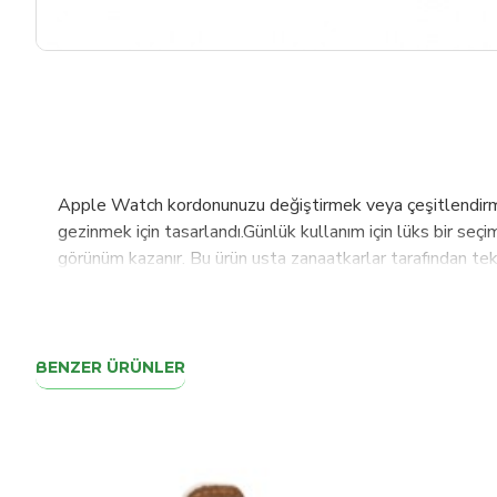
Apple Watch kordonunuzu değiştirmek veya çeşitlendirmek 
gezinmek için tasarlandı.Günlük kullanım için lüks bir seçim
görünüm kazanır. Bu ürün usta zanaatkarlar tarafından tek 
5-6-7-SE modeller ile uyumludur.125- 200 mm arası bilek 
toka-adaptör rengi değişikliği yapmak istediğiniz takdirde
dünyada değişen standartlar ve ihtiyaçlar doğrultusunda ü
üretim ve paketleme süreçlerinin tamamı güncel ve en ka
BENZER ÜRÜNLER
ürettiğimiz kumaş ve deri ürünlerimizi Dağıtıcı, Retail, E-
İsviçre, Fas başta olmak üzere 42 ülkede satışlarımız d
ürünlerimizi müşterilerimizin beğenisine sunmaktır.