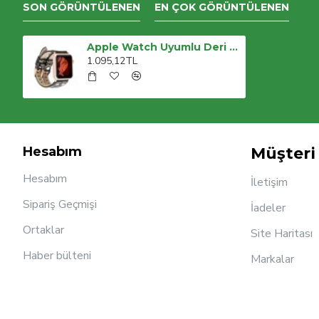
SON GÖRÜNTÜLENEN
EN ÇOK GÖRÜNTÜLENEN
Apple Watch Uyumlu Deri Kordon Ely Double Tour RST1
1.095,12TL
Hesabım
Müşteri 
Hesabım
İletişim
Sipariş Geçmişi
İadeler
Ortaklar
Site Haritası
Haber bülteni
Markalar