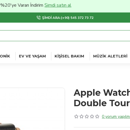
e Varan İndirim
Şimdi satın al
ŞIMDI ARA:(+90) 545 372 73 72
ONIK
EV VE YAŞAM
KIŞISEL BAKIM
MÜZIK ALETLERI
Apple Watch
Double Tour
0 yorum yapılmı