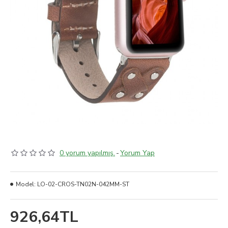
0 yorum yapılmış.
-
Yorum Yap
Model:
LO-02-CROS-TN02N-042MM-ST
926,64TL