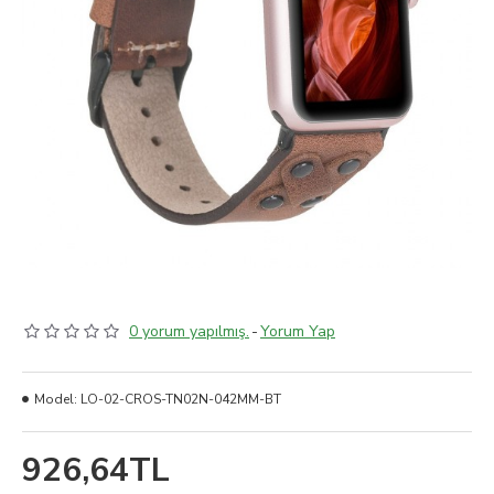
0 yorum yapılmış.
-
Yorum Yap
Model:
LO-02-CROS-TN02N-042MM-BT
926,64TL