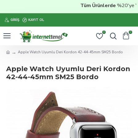
Tüm Ürünlerde
%20'ye Vara
GIRIŞ
KAYIT OL
0
0
Apple Watch Uyumlu Deri Kordon 42-44-45mm SM25 Bordo
Apple Watch Uyumlu Deri Kordon
42-44-45mm SM25 Bordo