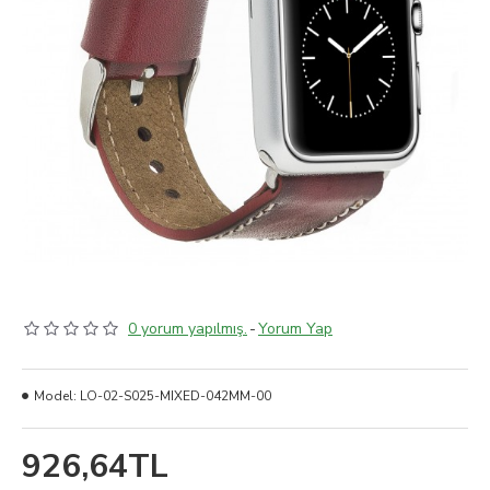
0 yorum yapılmış.
-
Yorum Yap
Model:
LO-02-S025-MIXED-042MM-00
926,64TL