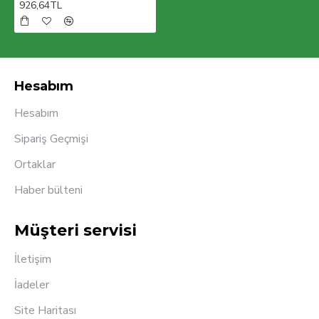
926,64TL
kısa sürede 100 ülkede aktif olarak ürünlerimizi
müşterilerimizin beğenisine sunmaktır.
Hesabım
Hesabım
Sipariş Geçmişi
Ortaklar
Haber bülteni
Müşteri servisi
İletişim
İadeler
Site Haritası