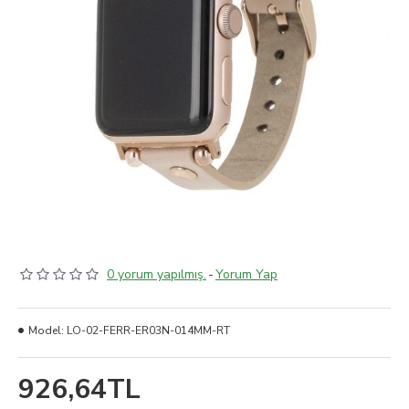
0 yorum yapılmış.
-
Yorum Yap
Model:
LO-02-FERR-ER03N-014MM-RT
926,64TL