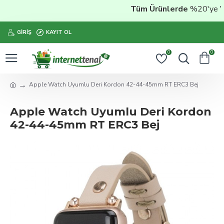
Tüm Ürünlerde
%20'ye Vara
GIRIŞ
KAYIT OL
0
0
Apple Watch Uyumlu Deri Kordon 42-44-45mm RT ERC3 Bej
Apple Watch Uyumlu Deri Kordon
42-44-45mm RT ERC3 Bej