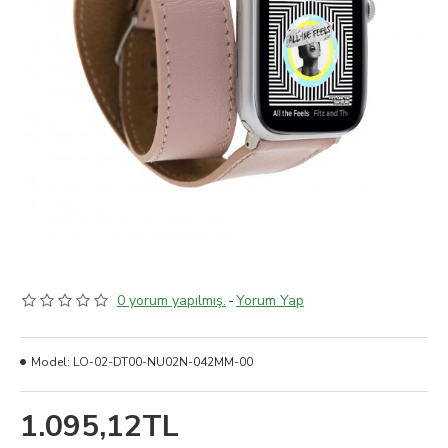
0 yorum yapılmış.
-
Yorum Yap
Model:
LO-02-DT00-NU02N-042MM-00
1.095,12TL