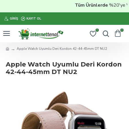
Tüm Ürünlerde
%20'ye Vara
GIRIŞ
KAYIT OL
0
0
Apple Watch Uyumlu Deri Kordon 42-44-45mm DT NU2
Apple Watch Uyumlu Deri Kordon
42-44-45mm DT NU2