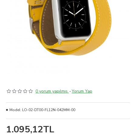
0 yorum yapılmış.
-
Yorum Yap
Model:
LO-02-DT00-FL12N-042MM-00
1.095,12TL