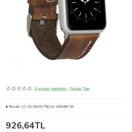
0 yorum yapılmış.
-
Yorum Yap
Model:
LO-02-BA03-TN11E-042MM-00
926,64TL