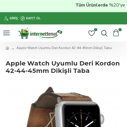
Tüm Ürünlerde
%20'ye Vara
GIRIŞ
KAYIT OL
0
0
Apple Watch Uyumlu Deri Kordon 42-44-45mm Dikişli Taba
Apple Watch Uyumlu Deri Kordon
42-44-45mm Dikişli Taba