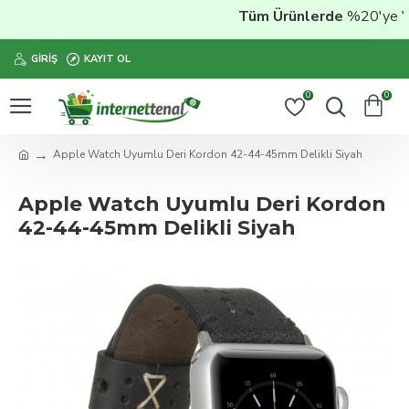
Tüm Ürünlerde
%20'ye Vara
GIRIŞ
KAYIT OL
0
0
Apple Watch Uyumlu Deri Kordon 42-44-45mm Delikli Siyah
Apple Watch Uyumlu Deri Kordon
42-44-45mm Delikli Siyah