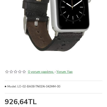
0 yorum yapılmış.
-
Yorum Yap
Model:
LO-02-BA08-TN01N-042MM-00
926,64TL