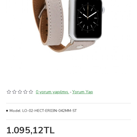
0 yorum yapılmış.
-
Yorum Yap
Model:
LO-02-HECT-ER03N-042MM-ST
1.095,12TL