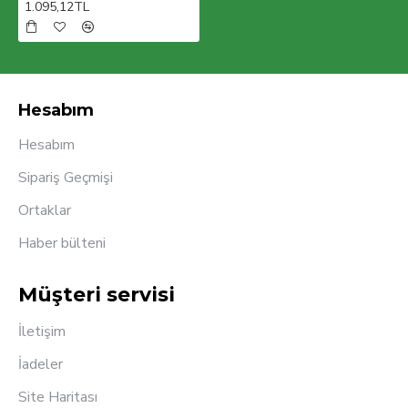
1.095,12TL
Hollanda, İsveç, İsviçre, Fas başta olmak üzere 42
ülkede satışlarımız devam etmekte 70 ülkeye
ulaşmak için çalışmalarımız sürmektedir. Hedefimiz en
kısa zamanda 100 ülkede aktif olarak ürünlerimizi
müşterilerimizin beğenisine sunmaktır.
Hesabım
Hesabım
Sipariş Geçmişi
Ortaklar
Haber bülteni
Müşteri servisi
İletişim
İadeler
Site Haritası