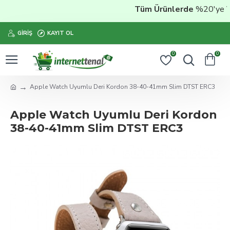
Tüm Ürünlerde
%20'ye Vara
GIRIŞ
KAYIT OL
0
0
Apple Watch Uyumlu Deri Kordon 38-40-41mm Slim DTST ERC3
Apple Watch Uyumlu Deri Kordon
38-40-41mm Slim DTST ERC3