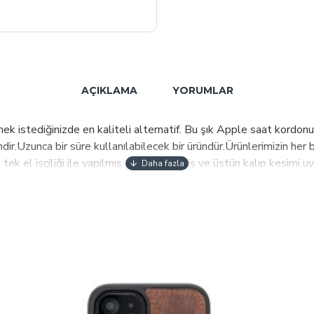
AÇIKLAMA
YORUMLAR
istediğinizde en kaliteli alternatif. Bu şık Apple saat kordonu,
dir.Uzunca bir süre kullanılabilecek bir üründür.Ürünlerimizin her bi
tek el işçiliği ile yapılmış, dekoratif dikiş ve üstün kalıp kesimi
ölçülerine uygundur.Kolayca çıkarılabilir ve saat mekanizmasına t
 bize mesaj ile ulaşabilirsiniz" Fiyata saat dahil değildir. PLM H
rünlerimize yansıtıp kalite ve müşteri memnuniyetini ön planda tu
bul edilebilir kalite-fiyat dengesinde planlanmaktadır.Sahip ol
Satış kanalları ile müşterilerimize ulaştırmaktayız. 2021 yılı itiba
evam etmekte 70 ülkeye ulaşmak için çalışmalarımız sürmektedir.