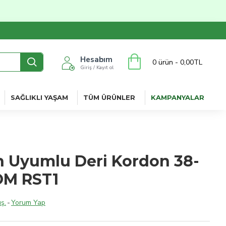
Hesabım
0 ürün - 0,00TL
Giriş / Kayıt ol
SAĞLIKLI YAŞAM
TÜM ÜRÜNLER
KAMPANYALAR
 Uyumlu Deri Kordon 38-
M RST1
ş.
-
Yorum Yap