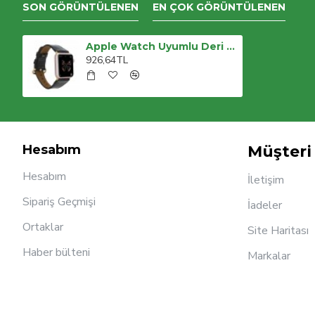
SON GÖRÜNTÜLENEN
EN ÇOK GÖRÜNTÜLENEN
Apple Watch Uyumlu Deri Kordon 38-40-41mm ROM RST1
926,64TL
Hesabım
Müşteri 
Hesabım
İletişim
Sipariş Geçmişi
İadeler
Ortaklar
Site Haritası
Haber bülteni
Markalar