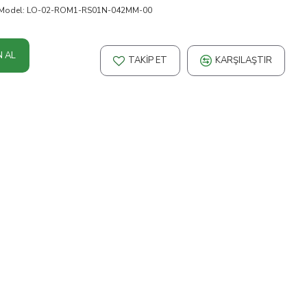
Model:
LO-02-ROM1-RS01N-042MM-00
N AL
TAKIP ET
KARŞILAŞTIR