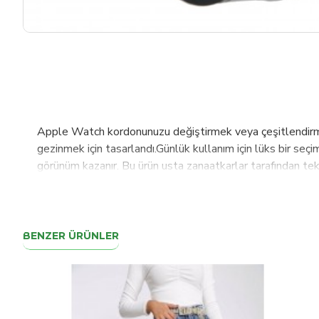
Apple Watch kordonunuzu değiştirmek veya çeşitlendirmek 
gezinmek için tasarlandı.Günlük kullanım için lüks bir seçim
görünüm kazanır. Bu ürün usta zanaatkarlar tarafından tek 
5-6-7-SE modeller ile uyumludur.125- 200 mm arası bilek 
toka-adaptör rengi değişikliği yapmak istediğiniz takdirde
dünyada değişen standartlar ve ihtiyaçlar doğrultusunda ü
üretim ve paketleme süreçlerinin tamamı güncel ve en ka
BENZER ÜRÜNLER
ürettiğimiz kumaş ve deri ürünlerimizi Dağıtıcı, Retail, E-
İsviçre, Fas başta olmak üzere 42 ülkede satışlarımız d
ürünlerimizi müşterilerimizin beğenisine sunmaktır.