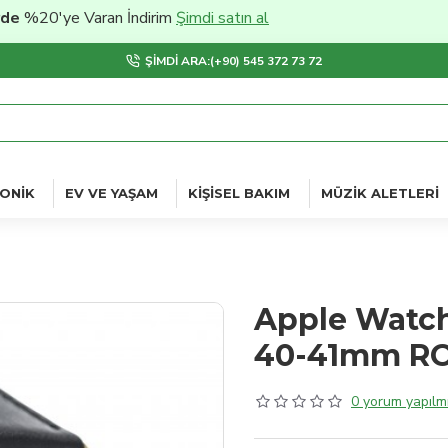
0'ye Varan İndirim
Şimdi satın al
ŞIMDI ARA:(+90) 545 372 73 72
ONIK
EV VE YAŞAM
KIŞISEL BAKIM
MÜZIK ALETLERI
Apple Watch
40-41mm RO
0 yorum yapılmı