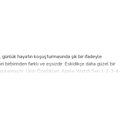
 günlük hayatın koşuşturmasında şık bir ifadeyle
ri birbirinden farklı ve eşsizdir. Eskidikçe daha güzel bir
 uygulanmıştır. Ürün Özellikleri: Apple Watch Seri 1-2-3-4-
akılabilir.Türkiyede üretilmiştir. "Adaptör ölçü veya
akkında :2003 yılından bu yana kazandığımız tecrübeyi,
tmaktayız. Bu hedefleri sağlayabilmek için için tasarım,
duğumuz PLM, Bouletta, Barchello, Burkley markalarımızla
riyle Almanya, Amerika, Rusya, İngiltere, Hollanda, İsveç,
 Hedefimiz 2023 yılına kadar 100 ülkede aktif olarak