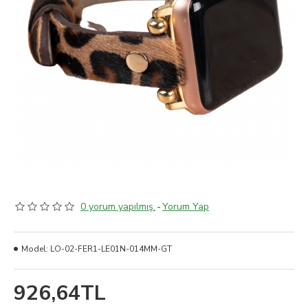
0 yorum yapılmış.
-
Yorum Yap
Model:
LO-02-FER1-LE01N-014MM-GT
926,64TL