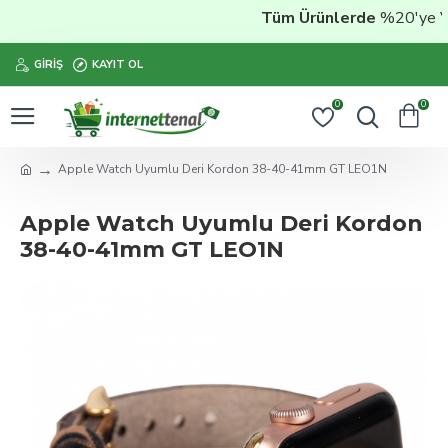
Tüm Ürünlerde
%20'ye Vara
GIRIŞ
KAYIT OL
0
0
Apple Watch Uyumlu Deri Kordon 38-40-41mm GT LEO1N
Apple Watch Uyumlu Deri Kordon
38-40-41mm GT LEO1N