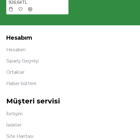
926,64TL
kısa sürede 100 ülkede aktif olarak ürünlerimizi
müşterilerimizin beğenisine sunmaktır.
Hesabım
Hesabım
Sipariş Geçmişi
Ortaklar
Haber bülteni
Müşteri servisi
İletişim
İadeler
Site Haritası