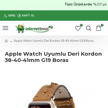
Tüm Ürünlerde
%20'ye Var
GIRIŞ
KAYIT OL
0
0
Apple Watch Uyumlu Deri Kordon 38-40-41mm G19 Boras
Apple Watch Uyumlu Deri Kordon
38-40-41mm G19 Boras