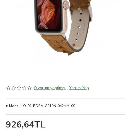
0 yorum yapılmış.
-
Yorum Yap
Model:
LO-02-BORA-G019N-042MM-00
926,64TL