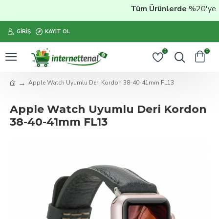
Tüm Ürünlerde
%20'ye Var
GIRIŞ
KAYIT OL
0
0
Apple Watch Uyumlu Deri Kordon 38-40-41mm FL13
Apple Watch Uyumlu Deri Kordon
38-40-41mm FL13