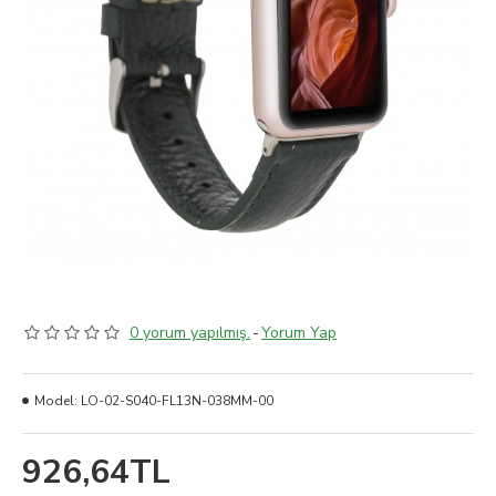
0 yorum yapılmış.
-
Yorum Yap
Model:
LO-02-S040-FL13N-038MM-00
926,64TL