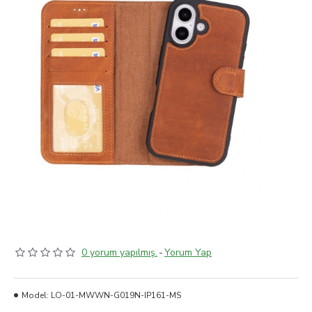
0 yorum yapılmış.
-
Yorum Yap
Model:
LO-01-MWWN-G019N-IP161-MS