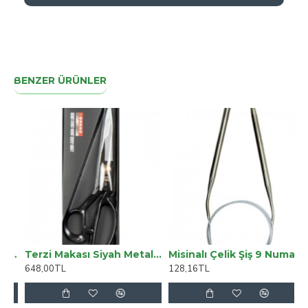
BENZER ÜRÜNLER
 Pro Max Uyumlu Deri Arka Kapak ROCK G2 Kahve
Terzi Makası Siyah Metal Saplı 9 Numara
Misinalı Çelik Şiş 9 Numara 100 Cm
648,00TL
128,16TL