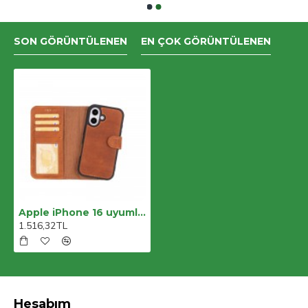
SON GÖRÜNTÜLENEN
EN ÇOK GÖRÜNTÜLENEN
Apple iPhone 16 uyumlu, Hakiki Deri, El Yapımı, Cüzdanlı Kılıf, Karamel
1.516,32TL
Hesabım