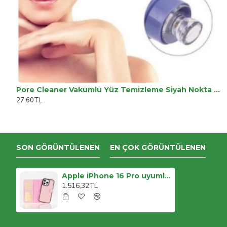
Pore Cleaner Vakumlu Yüz Temizleme Siyah Nokta Temizleme Cihazı
27,60TL
SON GÖRÜNTÜLENEN
EN ÇOK GÖRÜNTÜLENEN
Apple iPhone 16 Pro uyumlu, Hakiki Deri, El Yapımı, Cüzdanlı Kılıf, Toz Pembe
1.516,32TL