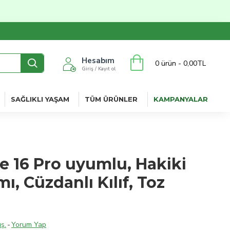
Hesabım
0 ürün - 0,00TL
Giriş / Kayıt ol
SAĞLIKLI YAŞAM
TÜM ÜRÜNLER
KAMPANYALAR
e 16 Pro uyumlu, Hakiki
mı, Cüzdanlı Kılıf, Toz
ş.
-
Yorum Yap