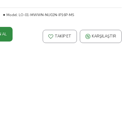
Model:
LO-01-MWWN-NU02N-IP16P-MS
N AL
TAKIP ET
KARŞILAŞTIR