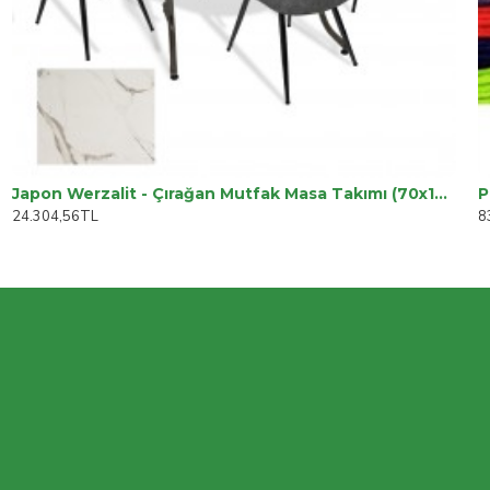
Japon Werzalit - Çırağan Mutfak Masa Takımı (70x120) - (Afyon Mermer - Füme)
P
24.304,56TL
8