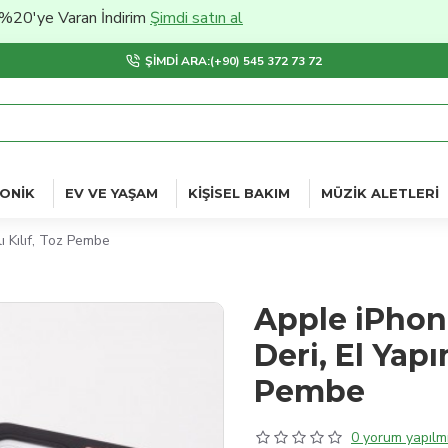
Varan İndirim
Şimdi satın al
ŞIMDI ARA:(+90) 545 372 73 72
ONIK
EV VE YAŞAM
KIŞISEL BAKIM
MÜZIK ALETLERI
ı Kılıf, Toz Pembe
Apple iPhon
Deri, El Yapı
Pembe
0 yorum yapılmı