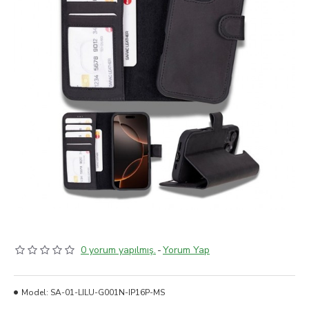
0 yorum yapılmış.
-
Yorum Yap
Model:
SA-01-LILU-G001N-IP16P-MS