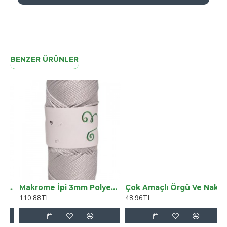
BENZER ÜRÜNLER
Piccolino Bordo WT-890141
Makrome İpi 3mm Polyester Gri
Çok Amaçlı Örgü Ve Nakış İpi Mor 6032
110,88TL
48,96TL