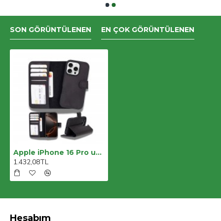
SON GÖRÜNTÜLENEN
EN ÇOK GÖRÜNTÜLENEN
Apple iPhone 16 Pro uyumlu, Hakiki Deri, El Yapımı, Cüzdanlı Kılıf, Mat Siyah
1.432,08TL
Hesabım