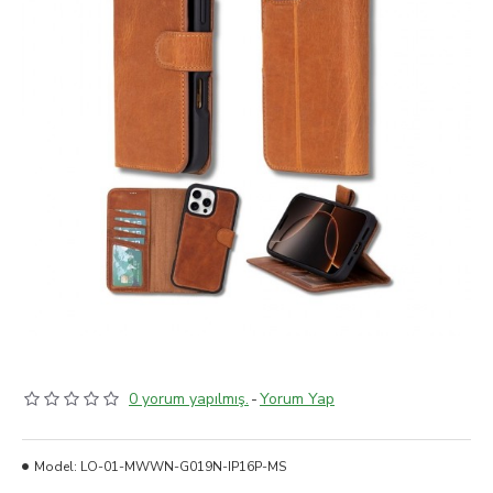
0 yorum yapılmış.
-
Yorum Yap
Model:
LO-01-MWWN-G019N-IP16P-MS