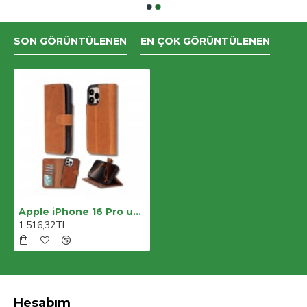
SON GÖRÜNTÜLENEN
EN ÇOK GÖRÜNTÜLENEN
Apple iPhone 16 Pro uyumlu, Hakiki Deri, El Yapımı, Cüzdanlı Kılıf, Karamel
1.516,32TL
Hesabım