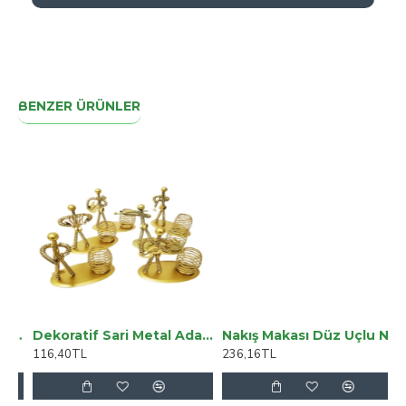
BENZER ÜRÜNLER
lı Süper Yüksek Bel Salaş Jean Pantolon. (süper Yüksek.) Wide Leg.
Dekoratif Sari Metal Adam Müzisyen Kalemlik
Nakış Makası Düz Uçlu Nikel
116,40TL
236,16TL