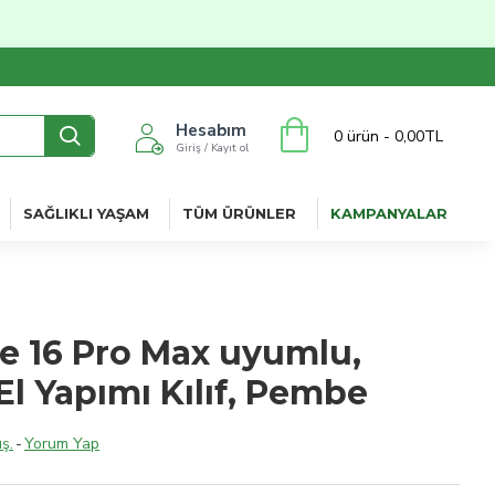
Hesabım
0 ürün - 0,00TL
Giriş / Kayıt ol
SAĞLIKLI YAŞAM
TÜM ÜRÜNLER
KAMPANYALAR
e 16 Pro Max uyumlu,
 El Yapımı Kılıf, Pembe
ş.
-
Yorum Yap