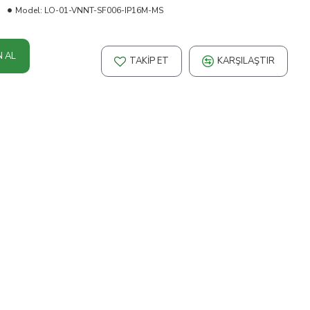
Model:
LO-01-VNNT-SF006-IP16M-MS
N AL
TAKIP ET
KARŞILAŞTIR