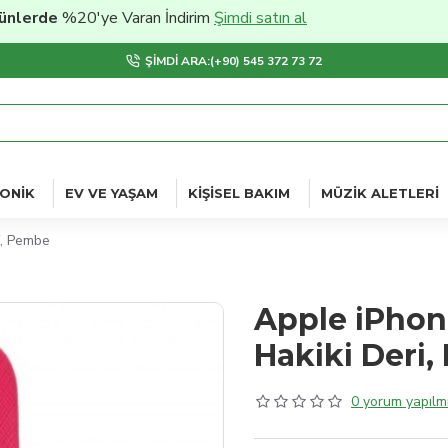
de
%20'ye Varan İndirim
Şimdi satın al
ŞIMDI ARA:(+90) 545 372 73 72
ONIK
EV VE YAŞAM
KIŞISEL BAKIM
MÜZIK ALETLERI
f, Pembe
Apple iPhon
Hakiki Deri,
0 yorum yapılmı