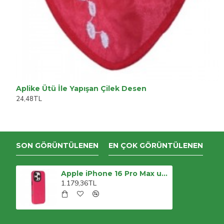
Aplike Ütü İle Yapışan Çilek Desen
24,48TL
SON GÖRÜNTÜLENEN
EN ÇOK GÖRÜNTÜLENEN
Apple iPhone 16 Pro Max uyumlu, Hakiki Deri, El Yapımı Kılıf, Pembe
1.179,36TL