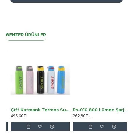
BENZER ÜRÜNLER
/4 Wittner Gül Desenli 919711P
Çift Katmanlı Termos Suluk 500 Ml Alk2300
Ps-010 800 Lümen Şarj Göstergeli Cob Led Usbli Şarjlı Kafa Lambası
495,60TL
262,80TL