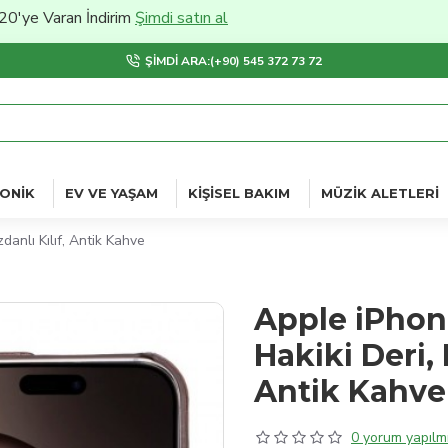
an İndirim
Şimdi satın al
ŞIMDI ARA:(+90) 545 372 73 72
ONIK
EV VE YAŞAM
KIŞISEL BAKIM
MÜZIK ALETLERI
danlı Kılıf, Antik Kahve
Apple iPhon
Hakiki Deri, 
Antik Kahve
0 yorum yapılmı