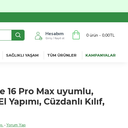
Hesabım
0 ürün - 0,00TL
Giriş / Kayıt ol
SAĞLIKLI YAŞAM
TÜM ÜRÜNLER
KAMPANYALAR
e 16 Pro Max uyumlu,
El Yapımı, Cüzdanlı Kılıf,
ş.
-
Yorum Yap