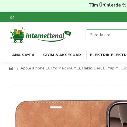
Tüm Ürünlerde
%20'ye Var
ANA SAYFA
GIYIM & AKSESUAR
ELEKTRIK ELEKTR
Apple iPhone 16 Pro Max uyumlu, Hakiki Deri, El Yapımı, Cüz