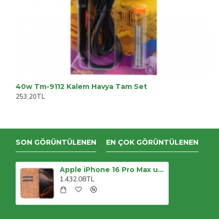
40w Tm-9112 Kalem Havya Tam Set
253,20TL
SON GÖRÜNTÜLENEN
EN ÇOK GÖRÜNTÜLENEN
Apple iPhone 16 Pro Max uyumlu, Hakiki Deri, El Yapımı, Cüzdanlı Kılıf, Antik Kahve
1.432,08TL