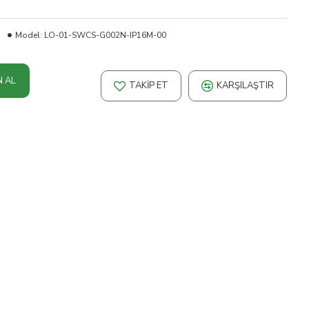
Model:
LO-01-SWCS-G002N-IP16M-00
N AL
TAKIP ET
KARŞILAŞTIR