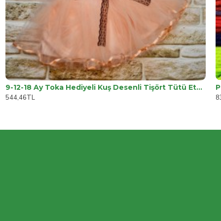
9-12-18 Ay Toka Hediyeli Kuş Desenli Tişört Tütü Etek 2li Kız Bebek Takımı
544,46TL
8