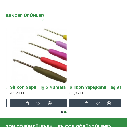
BENZER ÜRÜNLER
t - Takviyeli Sandalyeli Masa Takımı (80x140) - (Akçaağaç - Akçaağaç)
Silikon Saplı Tığ 5 Numara
Silikon Yapışkanlı Taş Bakır 1 Metre 1 Cm 1 Metre
43,20TL
61,92TL
SON GÖRÜNTÜLENEN
EN ÇOK GÖRÜNTÜLENEN