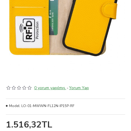
0 yorum yapılmış.
-
Yorum Yap
Model:
LO-01-MWWN-FL12N-IP15P-RF
1.516,32TL