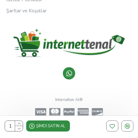
Şartlar ve Koşullar
İnternetten Al®
ŞIMDI SATIN AL
Design, Hosting & Support By Shopgez.com