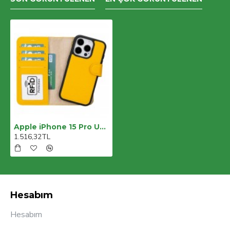
Apple iPhone 15 Pro Uyumlu Deri Cüzdanlı Kılıf MWWN FL12 Sarı
1.516,32TL
Hesabım
Hesabım