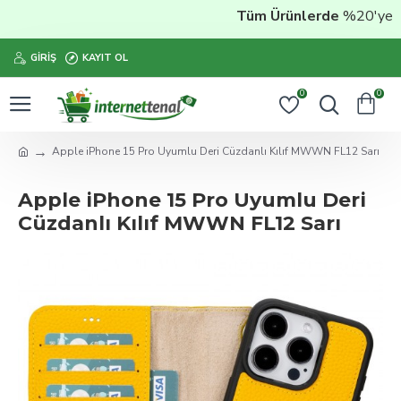
Tüm Ürünlerde
%20'ye Vara
GIRIŞ
KAYIT OL
0
0
Apple iPhone 15 Pro Uyumlu Deri Cüzdanlı Kılıf MWWN FL12 Sarı
Apple iPhone 15 Pro Uyumlu Deri
Cüzdanlı Kılıf MWWN FL12 Sarı