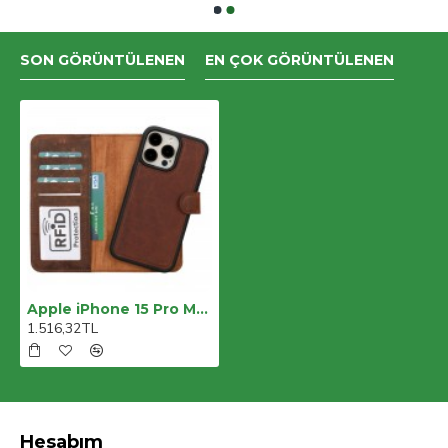
SON GÖRÜNTÜLENEN
EN ÇOK GÖRÜNTÜLENEN
Apple iPhone 15 Pro Max Uyumlu Deri Cüzdanlı Kılıf MWWN G2 Kahve
1.516,32TL
Hesabım