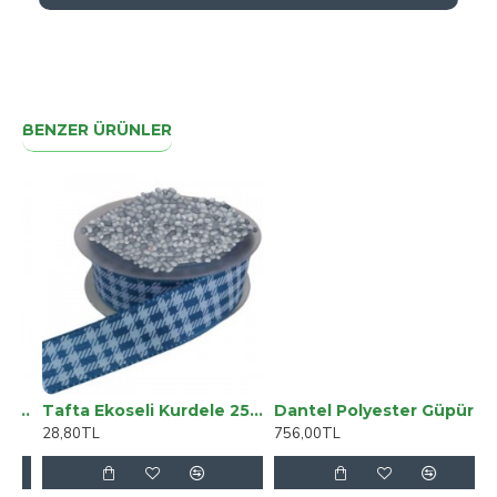
BENZER ÜRÜNLER
rdele 6 Mm Mint 70 Metre
Tafta Ekoseli Kurdele 25 Mm İndigo 1 Metre
Dantel Polyester Güpür Bant Pembe 15 Metre En 3 Cm On-740-p
28,80TL
756,00TL