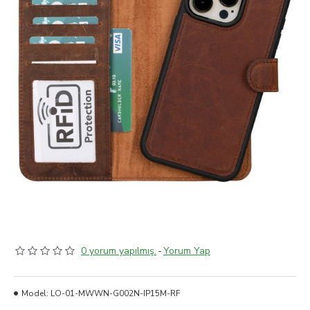
0 yorum yapılmış.
-
Yorum Yap
Model:
LO-01-MWWN-G002N-IP15M-RF