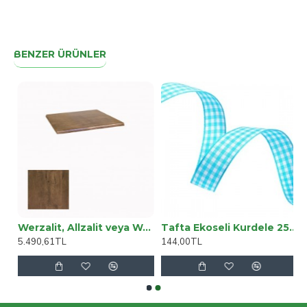
BENZER ÜRÜNLER
 Likralı Ispanyol Skinny Jeans Açık Mavi
Werzalit, Allzalit veya Wermodin Masa Tablası 60X60 - Rustik Dark
Tafta Ekoseli Kurdele 25 Mm Mint 5 Metre
5.490,61TL
144,00TL