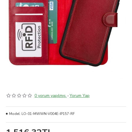
0 yorum yapılmış.
-
Yorum Yap
Model:
LO-01-MWWN-V004E-IP157-RF