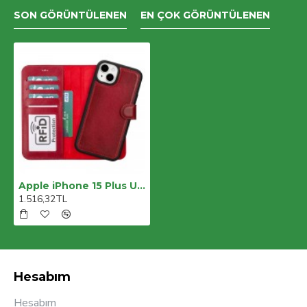
SON GÖRÜNTÜLENEN
EN ÇOK GÖRÜNTÜLENEN
Apple iPhone 15 Plus Uyumlu Deri Cüzdanlı Kılıf MWWN V4EF Kırmızı
1.516,32TL
Hesabım
Hesabım