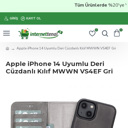
Tüm Ürünlerde
%20'ye Vara
GIRIŞ
KAYIT OL
0
0
Apple iPhone 14 Uyumlu Deri Cüzdanlı Kılıf MWWN VS4EF Gri
Apple iPhone 14 Uyumlu Deri
Cüzdanlı Kılıf MWWN VS4EF Gri