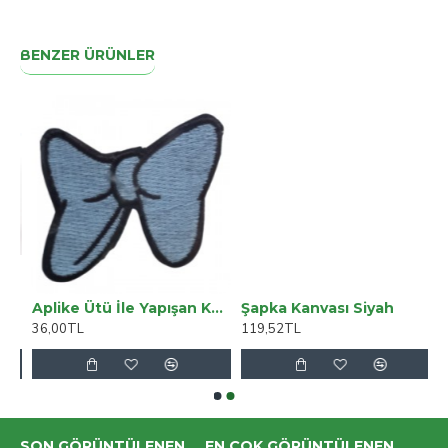
BENZER ÜRÜNLER
 Fil Figürü Alk1893
Aplike Ütü İle Yapışan Küçük Kelebek Mavi Arma 2x3 Cm
Şapka Kanvası Siyah
36,00TL
119,52TL
SON GÖRÜNTÜLENEN
EN ÇOK GÖRÜNTÜLENEN