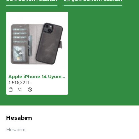
Apple iPhone 14 Uyumlu Deri Cüzdanlı Kılıf MWWN VS4EF Gri
1.516,32TL
Hesabım
Hesabım