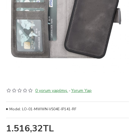
0 yorum yapılmış.
-
Yorum Yap
Model:
LO-01-MWWN-VS04E-IP141-RF
1.516,32TL