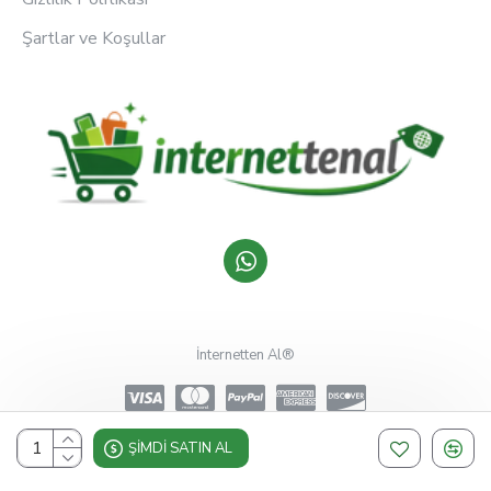
Şartlar ve Koşullar
İnternetten Al®
ŞIMDI SATIN AL
Design, Hosting & Support By Shopgez.com